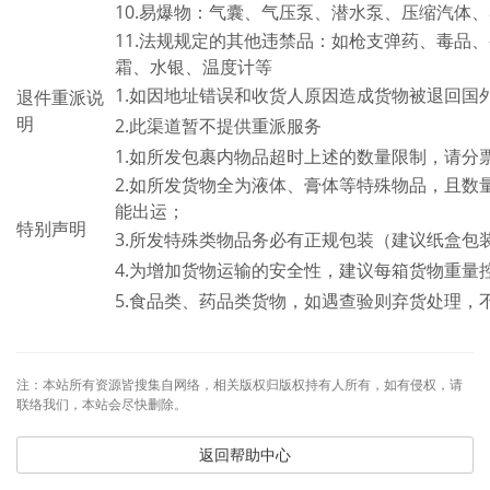
10.易爆物：气囊、气压泵、潜水泵、压缩汽体
11.法规规定的其他违禁品：如枪支弹药、毒品
霜、水银、温度计等
1.如因地址错误和收货人原因造成货物被退回国
退件重派说
明
2.此渠道暂不提供重派服务
1.如所发包裹内物品超时上述的数量限制，请
2.如所发货物全为液体、膏体等特殊物品，且数
能出运；
特别声明
3.所发特殊类物品务必有正规包装（建议纸盒
4.为增加货物运输的安全性，建议每箱货物重量控
5.食品类、药品类货物，如遇查验则弃货处理，
注：本站所有资源皆搜集自网络，相关版权归版权持有人所有，如有侵权，请
联络我们，本站会尽快删除。
返回帮助中心