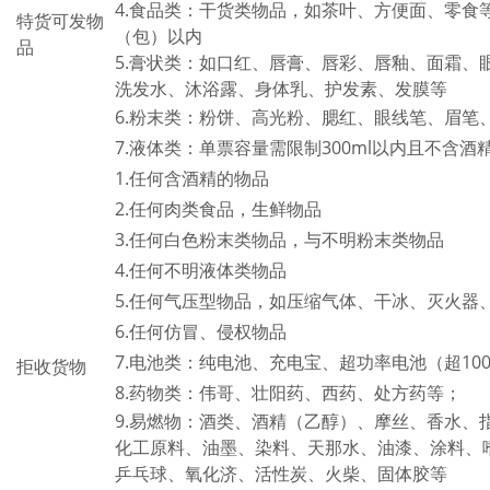
4.食品类：干货类物品，如茶叶、方便面、零食
特货可发物
（包）以内
品
5.膏状类：如口红、唇膏、唇彩、唇釉、面霜、
洗发水、沐浴露、身体乳、护发素、发膜等
6.粉末类：粉饼、高光粉、腮红、眼线笔、眉笔
7.液体类：单票容量需限制300ml以内且不含酒
1.任何含酒精的物品
2.任何肉类食品，生鲜物品
3.任何白色粉末类物品，与不明粉末类物品
4.任何不明液体类物品
5.任何气压型物品，如压缩气体、干冰、灭火
6.任何仿冒、侵权物品
7.电池类：纯电池、充电宝、超功率电池（超1
拒收货物
8.药物类：伟哥、壮阳药、西药、处方药等；
9.易燃物：酒类、酒精（乙醇）、摩丝、香水
化工原料、油墨、染料、天那水、油漆、涂料、
乒乓球、氧化济、活性炭、火柴、固体胶等