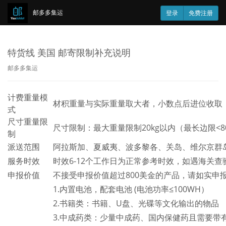
邮多多集运
登录
免费注册
特货线 美国 邮寄限制补充说明
邮多多集运
计费重量模
材积重量与实际重量取大者，小数点后进位收取，材重量积
式
尺寸重量限
尺寸限制：最大重量限制20kg以内（最长边限<80C
制
派送范围
阿拉斯加、夏威夷、波多黎各、关岛、维尔京群岛
服务时效
时效6-12个工作日为正常参考时效，如遇海关
申报价值
不接受申报价值超过800美金的产品，请如实申
1.内置电池，配套电池 (电池功率≤100WH）
2.书籍类：书籍、U盘、光碟等文化输出的物品
3.中成药类：少量中成药、国内保健药且需要